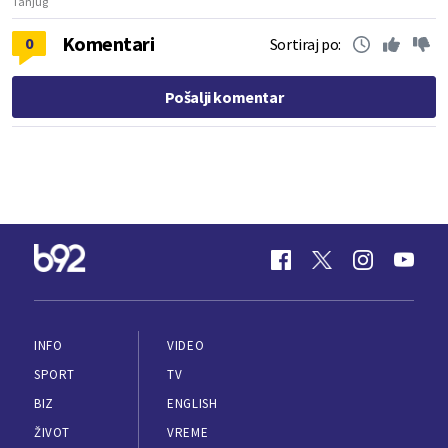
Tanjug
Komentari
0
Sortiraj po:
Pošalji komentar
INFO
VIDEO
SPORT
TV
BIZ
ENGLISH
ŽIVOT
VREME