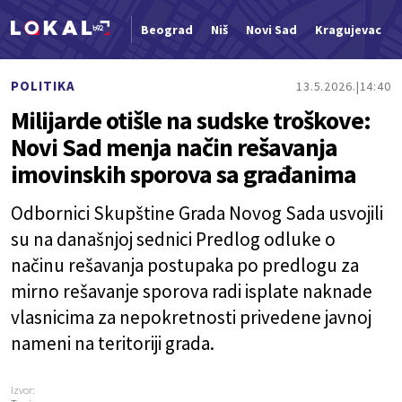
Beograd
Niš
Novi Sad
Kragujevac
Nova vest
POLITIKA
13.5.2026.
14:40
Milijarde otišle na sudske troškove:
Novi Sad menja način rešavanja
imovinskih sporova sa građanima
Odbornici Skupštine Grada Novog Sada usvojili
su na današnjoj sednici Predlog odluke o
načinu rešavanja postupaka po predlogu za
mirno rešavanje sporova radi isplate naknade
vlasnicima za nepokretnosti privedene javnoj
nameni na teritoriji grada.
Izvor: