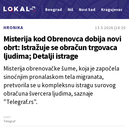
Beograd
Niš
Novi Sad
Kragujevac
Nova vest
HRONIKA
13.5.2026.
14:20
Misterija kod Obrenovca dobija novi
obrt: Istražuje se obračun trgovaca
ljudima; Detalji istrage
Misterija obrenovačke šume, koja je započela
sinoćnjim pronalaskom tela migranata,
pretvorila se u kompleksnu istragu surovog
obračuna švercera ljudima, saznaje
"Telegraf.rs".
Izvor:
Telegraf