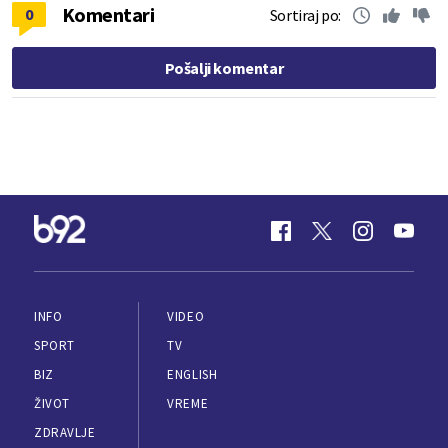
Komentari
0
Sortiraj po:
Pošalji komentar
INFO
VIDEO
SPORT
TV
BIZ
ENGLISH
ŽIVOT
VREME
ZDRAVLJE