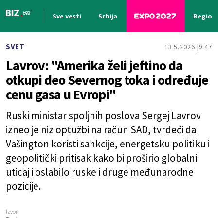
Sve vesti
Srbija
Region
Nova vest
SVET
13.5.2026.
9:47
Lavrov: "Amerika želi jeftino da
otkupi deo Severnog toka i određuje
cenu gasa u Evropi"
Ruski ministar spoljnih poslova Sergej Lavrov
izneo je niz optužbi na račun SAD, tvrdeći da
Vašington koristi sankcije, energetsku politiku i
geopolitički pritisak kako bi proširio globalni
uticaj i oslabilo ruske i druge međunarodne
pozicije.
Izvor: