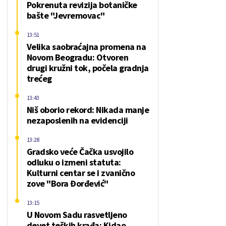
Pokrenuta revizija botaničke
bašte "Jevremovac"
13:51
Velika saobraćajna promena na
Novom Beogradu: Otvoren
drugi kružni tok, počela gradnja
trećeg
13:43
Niš oborio rekord: Nikada manje
nezaposlenih na evidenciji
13:28
Gradsko veće Čačka usvojilo
odluku o izmeni statuta:
Kulturni centar se i zvanično
zove "Bora Đorđević"
13:15
U Novom Sadu rasvetljeno
devet teških krađa: Kidao