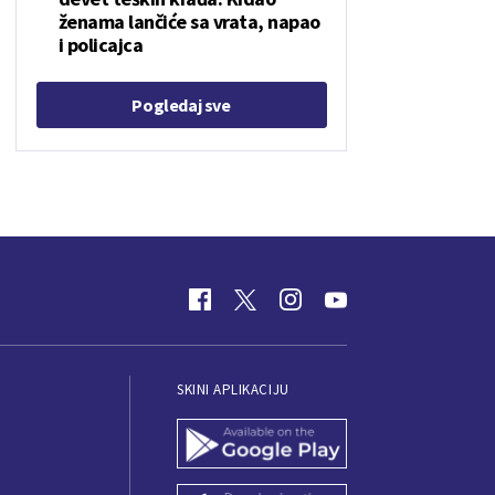
ženama lančiće sa vrata, napao
i policajca
Pogledaj sve
SKINI APLIKACIJU