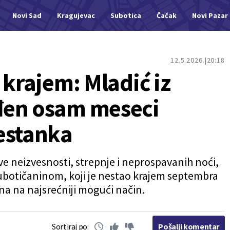
Novi Sad
Kragujevac
Subotica
Čačak
Novi Pazar
12.5.2026.
20:18
 krajem: Mladić iz
đen osam meseci
estanka
 neizvesnosti, strepnje i neprospavanih noći,
ubotičaninom, koji je nestao krajem septembra
a na najsrećniji mogući način.
Sortiraj po:
Pošalji komentar