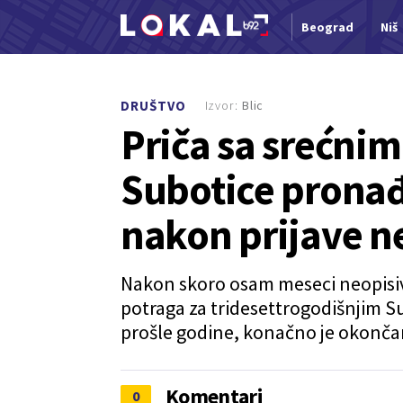
Beograd
Niš
Nova vest
Izvor:
Blic
DRUŠTVO
Priča sa srećnim
Subotice prona
nakon prijave n
Nakon skoro osam meseci neopisive
potraga za tridesettrogodišnjim S
prošle godine, konačno je okončan
Komentari
0