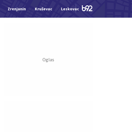
Zrenjanin
Kruševac
Leskovac
Jagodina
Šid