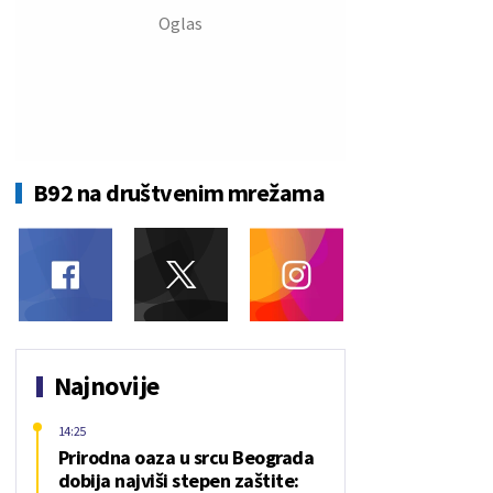
B92 na društvenim mrežama
Najnovije
14:25
Prirodna oaza u srcu Beograda
dobija najviši stepen zaštite: