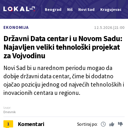
Beograd
Niš
Novi Sad
Kragujevac
Nova vest
EKONOMIJA
12.5.2026.
21:00
Državni Data centar i u Novom Sadu:
Najavljen veliki tehnološki projekat
za Vojvodinu
Novi Sad bi u narednom periodu mogao da
dobije državni data centar, čime bi dodatno
ojačao poziciju jednog od najvećih tehnoloških i
inovacionih centara u regionu.
Izvor:
Dnevnik
Komentari
1
Sortiraj po: