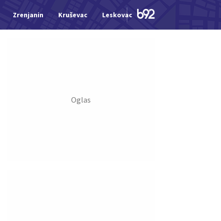
Zrenjanin
Kruševac
Leskovac
Jagodina
Šid