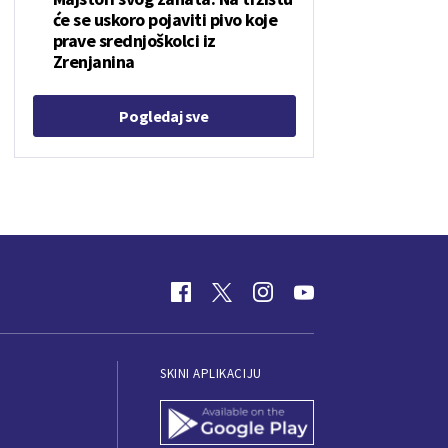
će se uskoro pojaviti pivo koje
prave srednjoškolci iz
Zrenjanina
Pogledaj sve
SKINI APLIKACIJU