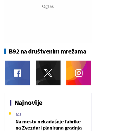
B92 na društvenim mrežama
Najnovije
8:18
Na mestu nekadašnje fabrike
na Zvezdari planirana gradnja