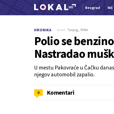
Beograd
Niš
Nova vest
Izvor:
Tanjug, RINA
HRONIKA
Polio se benzino
Nastradao mušk
U mestu Pakovraće u Čačku danas 
njegov automobil zapalio.
Komentari
0