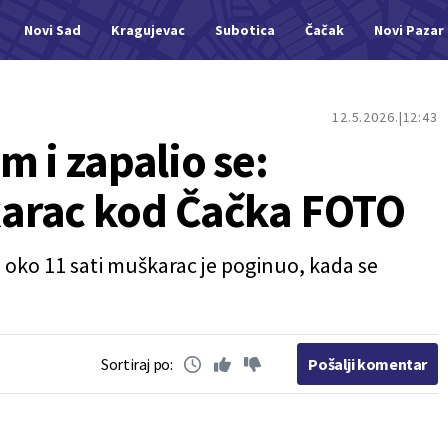
Novi Sad
Kragujevac
Subotica
Čačak
Novi Pazar
12.5.2026.
12:43
m i zapalio se:
arac kod Čačka FOTO
oko 11 sati muškarac je poginuo, kada se
Sortiraj po:
Pošalji komentar