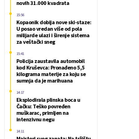
novih 31.000 kvadrata
15:56
Kopaonik dobija nove ski-staze:
U posao vredan više od pola
milijarde ulazi i širenje sistema
za veštački sneg
15:41
Policija zaustavila automobil
kod Kruševca: Pronađeno 5,5
kilograma materije za koju se
sumnja da je marihuana
14:17
Eksplodirala plinska boca u
Čačku: Teško povređen
muškarac, primljen na
intenzivnu negu
14:11
Majstori svog zanata: Na tržištu