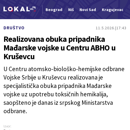
Beograd
Niš
Novi Sad
Kragujevac
Nova vest
DRUŠTVO
11.5.2026.
17:43
Realizovana obuka pripadnika
Mađarske vojske u Centru ABHO u
Kruševcu
U Centru atomsko-biološko-hemijske odbrane
Vojske Srbije u Kruševcu realizovana je
specijalistička obuka pripadnika Mađarske
vojske uz upotrebu toksičnih hemikalija,
saopšteno je danas iz srpskog Ministarstva
odbrane.
Izvor: