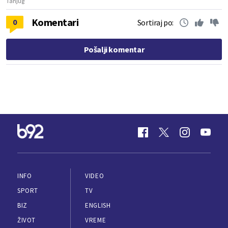
Tanjug
Komentari
0
Sortiraj po:
Pošalji komentar
INFO
VIDEO
SPORT
TV
BIZ
ENGLISH
ŽIVOT
VREME