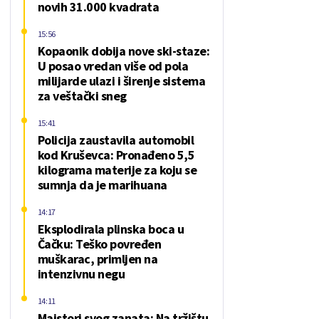
novih 31.000 kvadrata
15:56
Kopaonik dobija nove ski-staze:
U posao vredan više od pola
milijarde ulazi i širenje sistema
za veštački sneg
15:41
Policija zaustavila automobil
kod Kruševca: Pronađeno 5,5
kilograma materije za koju se
sumnja da je marihuana
14:17
Eksplodirala plinska boca u
Čačku: Teško povređen
muškarac, primljen na
intenzivnu negu
14:11
Majstori svog zanata: Na tržištu