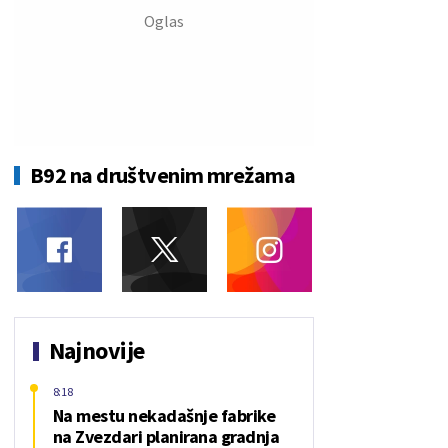
B92 na društvenim mrežama
Najnovije
8:18
Na mestu nekadašnje fabrike
na Zvezdari planirana gradnja