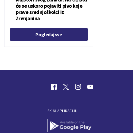
će se uskoro pojaviti pivo koje
prave srednjoškolci iz
Zrenjanina
Pogledaj sve
SKINI APLIKACIJU