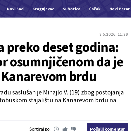
Novi Sad
Kragujevac
Subotica
Čačak
Novi Pazar
8.5.2026.
11:39
 preko deset godina:
or osumnjičenom da je
a Kanarevom brdu
du saslušan je Mihajlo V. (19) zbog postojanja
utobuskom stajalištu na Kanarevom brdu na
Sortiraj po:
Pošalji komentar