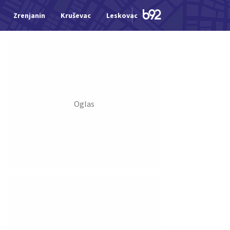
Zrenjanin
Kruševac
Leskovac
Jagodina
Šid