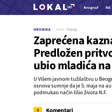
Beograd
Niš
Nova vest
Izvor:
Tanjug
HRONIKA
Zaprećena kazna
Predložen pritv
ubio mladića n
U Višem javnom tužilaštvu u Beogra
osnova sumnje da je 5. maja na a
podmukao način lišio života N.F.
Komentari
0