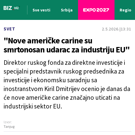
Sve vesti
Srbija
Region
Nova vest
SVET
2.5.2026.
13:31
"Nove američke carine su
smrtonosan udarac za industriju EU"
Direktor ruskog fonda za direktne investicije i
specijalni predstavnik ruskog predsednika za
investicije i ekonomsku saradnju sa
inostranstvom Kiril Dmitrijev ocenio je danas da
će nove američke carine značajno uticati na
industrijski sektor EU.
Izvor:
Tanjug