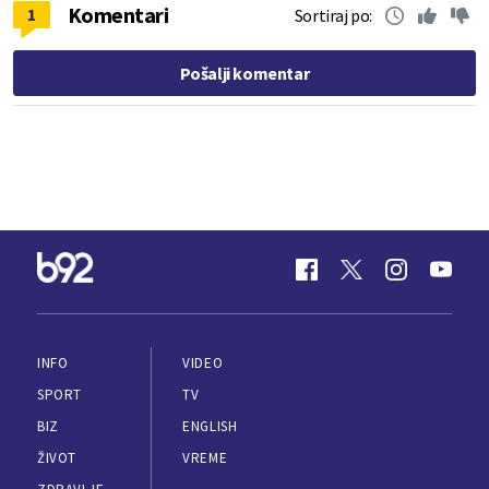
Komentari
1
Sortiraj po:
Pošalji komentar
INFO
VIDEO
SPORT
TV
BIZ
ENGLISH
ŽIVOT
VREME