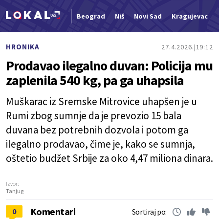
Beograd
Niš
Novi Sad
Kragujevac
Nova vest
HRONIKA
27.4.2026.
19:12
Prodavao ilegalno duvan: Policija mu
zaplenila 540 kg, pa ga uhapsila
Muškarac iz Sremske Mitrovice uhapšen je u
Rumi zbog sumnje da je prevozio 15 bala
duvana bez potrebnih dozvola i potom ga
ilegalno prodavao, čime je, kako se sumnja,
oštetio budžet Srbije za oko 4,47 miliona dinara.
Izvor:
Tanjug
Komentari
0
Sortiraj po: