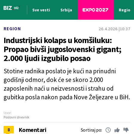
Sve vesti
Srbija
Region
Nova vest
REGION
26.4.2026.
10:37
Industrijski kolaps u komšiluku:
Propao bivši jugoslovenski gigant;
2.000 ljudi izgubilo posao
Stotine radnika poslato je kući na prinudni
godišnji odmor, dok će se skoro 2.000
zaposlenih naći u neizvesnosti i strahu od
gubitka posla nakon pada Nove Željezare u BiH.
Izvor:
Poslovni dnevnik
Komentari
8
Sortiraj po: