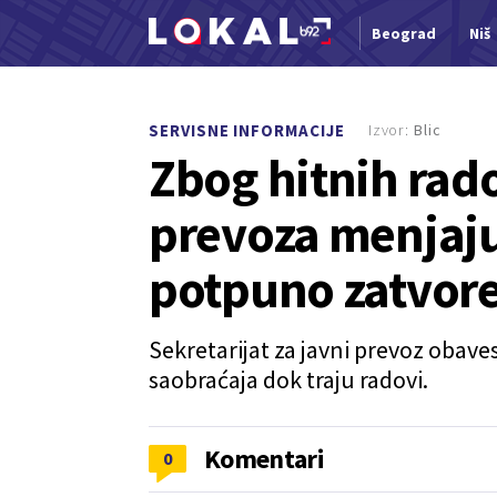
Beograd
Niš
Nova vest
Izvor:
Blic
SERVISNE INFORMACIJE
Zbog hitnih rado
prevoza menjaju
potpuno zatvor
Sekretarijat za javni prevoz obave
saobraćaja dok traju radovi.
Komentari
0