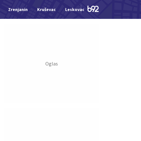
Zrenjanin
Kruševac
Leskovac
Jagodina
Šid