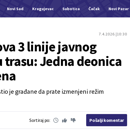
Novi Sad
Kragujevac
Subotica
Čačak
Novi Pazar
7.4.2026.
10:30
va 3 linije javnog
 trasu: Jedna deonica
ena
stio je građane da prate izmenjeni režim
Sortiraj po:
Pošalji komentar