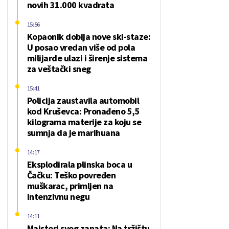
novih 31.000 kvadrata
15:56
Kopaonik dobija nove ski-staze:
U posao vredan više od pola
milijarde ulazi i širenje sistema
za veštački sneg
15:41
Policija zaustavila automobil
kod Kruševca: Pronađeno 5,5
kilograma materije za koju se
sumnja da je marihuana
14:17
Eksplodirala plinska boca u
Čačku: Teško povređen
muškarac, primljen na
intenzivnu negu
14:11
Majstori svog zanata: Na tržištu