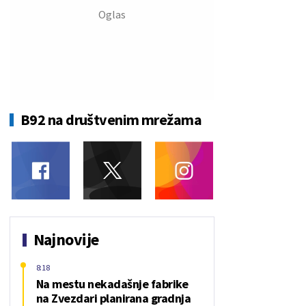
B92 na društvenim mrežama
Najnovije
8:18
Na mestu nekadašnje fabrike
na Zvezdari planirana gradnja