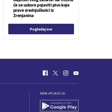
će se uskoro pojaviti pivo koje
prave srednjoškolci iz
Zrenjanina
Pogledaj sve
SKINI APLIKACIJU