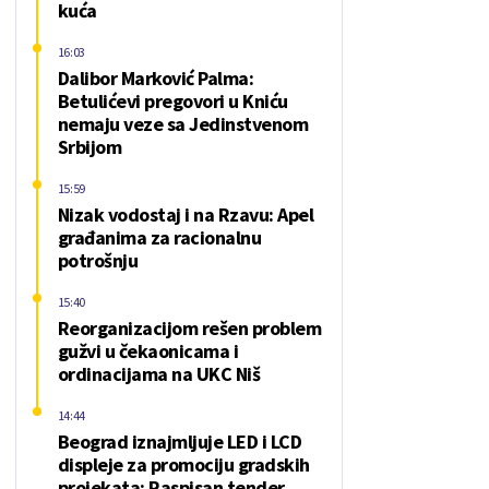
kuća
16:03
Dalibor Marković Palma:
Betulićevi pregovori u Kniću
nemaju veze sa Jedinstvenom
Srbijom
15:59
Nizak vodostaj i na Rzavu: Apel
građanima za racionalnu
potrošnju
15:40
Reorganizacijom rešen problem
gužvi u čekaonicama i
ordinacijama na UKC Niš
14:44
Beograd iznajmljuje LED i LCD
displeje za promociju gradskih
projekata: Raspisan tender