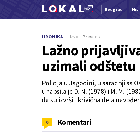
Beograd
Niš
Nova vest
Izvor:
Pressek
HRONIKA
Lažno prijavljiv
uzimali odštetu
Policija u Jagodini, u saradnji sa
uhapsila je D. N. (1978) i M. M. (
da su izvršili krivična dela navođe
Komentari
0