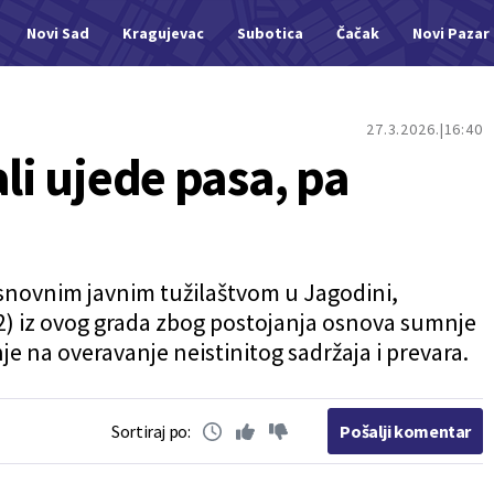
Novi Sad
Kragujevac
Subotica
Čačak
Novi Pazar
27.3.2026.
16:40
ali ujede pasa, pa
 Osnovnim javnim tužilaštvom u Jagodini,
1982) iz ovog grada zbog postojanja osnova sumnje
nje na overavanje neistinitog sadržaja i prevara.
Sortiraj po:
Pošalji komentar