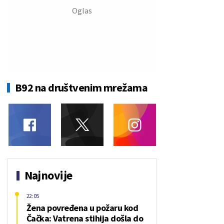
B92 na društvenim mrežama
Najnovije
22:05
Žena povređena u požaru kod
Čačka: Vatrena stihija došla do