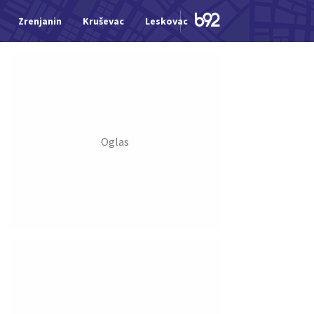
Zrenjanin
Kruševac
Leskovac
Jagodina
Šid