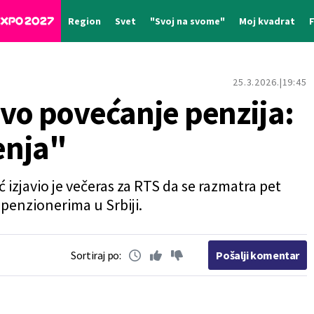
Region
Svet
"Svoj na svome"
Moj kvadrat
25.3.2026.
19:45
ovo povećanje penzija:
enja"
 izjavio je večeras za RTS da se razmatra pet
penzionerima u Srbiji.
Sortiraj po:
Pošalji komentar