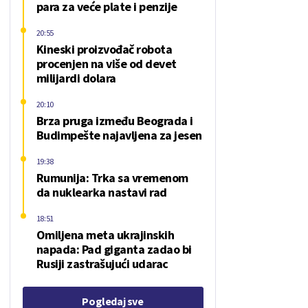
para za veće plate i penzije
20:55
Kineski proizvođač robota
procenjen na više od devet
milijardi dolara
20:10
Brza pruga između Beograda i
Budimpešte najavljena za jesen
19:38
Rumunija: Trka sa vremenom
da nuklearka nastavi rad
18:51
Omiljena meta ukrajinskih
napada: Pad giganta zadao bi
Rusiji zastrašujući udarac
Pogledaj sve