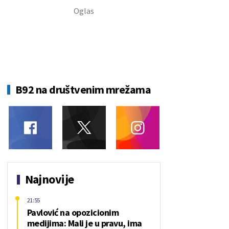
B92 na društvenim mrežama
Najnovije
21:55
Pavlović na opozicionim
medijima: Mali je u pravu, ima