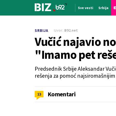
Sve vesti
Srbija
Nova vest
Izvor:
B92.net
SRBIJA
Vučić najavio n
"Imamo pet reš
Predsednik Srbije Aleksandar Vučić
rešenja za pomoć najsiromašnijim 
Komentari
13