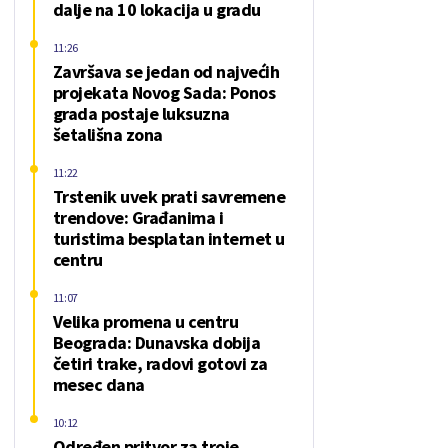
dalje na 10 lokacija u gradu
11:26
Završava se jedan od najvećih
projekata Novog Sada: Ponos
grada postaje luksuzna
šetališna zona
11:22
Trstenik uvek prati savremene
trendove: Građanima i
turistima besplatan internet u
centru
11:07
Velika promena u centru
Beograda: Dunavska dobija
četiri trake, radovi gotovi za
mesec dana
10:12
Određen pritvor za troje