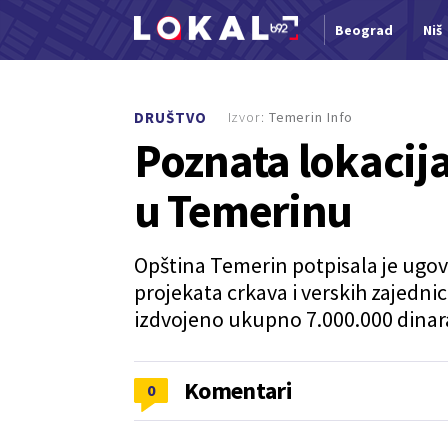
Beograd
Niš
Nova vest
Izvor:
Temerin Info
DRUŠTVO
Poznata lokacij
u Temerinu
Opština Temerin potpisala je ugov
projekata crkava i verskih zajednic
izdvojeno ukupno 7.000.000 dinar
Komentari
0