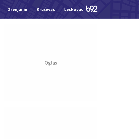
Zrenjanin
Kruševac
Leskovac
Jagodina
Šid