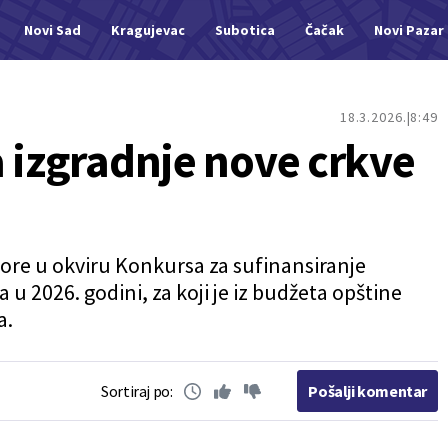
Novi Sad
Kragujevac
Subotica
Čačak
Novi Pazar
18.3.2026.
8:49
a izgradnje nove crkve
ore u okviru Konkursa za sufinansiranje
a u 2026. godini, za koji je iz budžeta opštine
a.
Sortiraj po:
Pošalji komentar