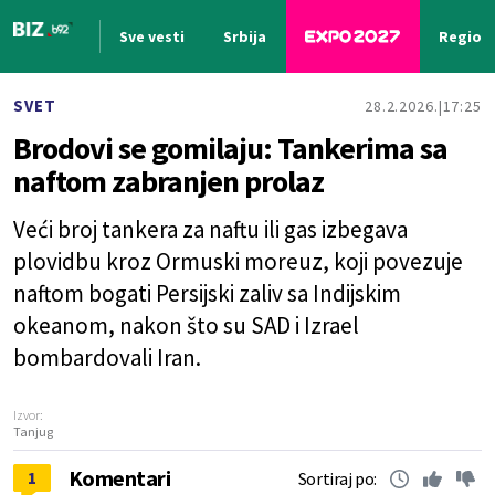
Sve vesti
Srbija
Region
Nova vest
SVET
28.2.2026.
17:25
Brodovi se gomilaju: Tankerima sa
naftom zabranjen prolaz
Veći broj tankera za naftu ili gas izbegava
plovidbu kroz Ormuski moreuz, koji povezuje
naftom bogati Persijski zaliv sa Indijskim
okeanom, nakon što su SAD i Izrael
bombardovali Iran.
Izvor:
Tanjug
Komentari
1
Sortiraj po: