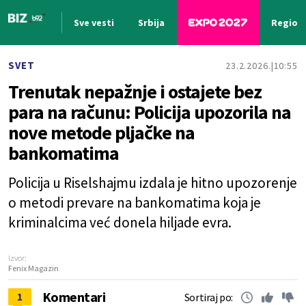
Sve vesti
Srbija
Region
Nova vest
SVET
23.2.2026.
10:55
Trenutak nepažnje i ostajete bez
para na računu: Policija upozorila na
nove metode pljačke na
bankomatima
Policija u Riselshajmu izdala je hitno upozorenje
o metodi prevare na bankomatima koja je
kriminalcima već donela hiljade evra.
Izvor:
Fenix Magazin
Komentari
1
Sortiraj po: