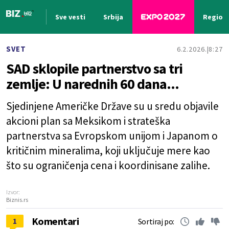
Sve vesti
Srbija
Region
Nova vest
SVET
6.2.2026.
8:27
SAD sklopile partnerstvo sa tri
zemlje: U narednih 60 dana...
Sjedinjene Američke Države su u sredu objavile
akcioni plan sa Meksikom i strateška
partnerstva sa Evropskom unijom i Japanom o
kritičnim mineralima, koji uključuje mere kao
što su ograničenja cena i koordinisane zalihe.
Izvor:
Biznis.rs
Komentari
1
Sortiraj po: