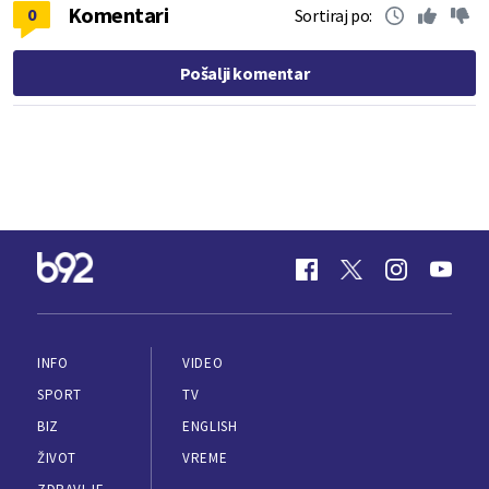
Komentari
0
Sortiraj po:
Pošalji komentar
INFO
VIDEO
SPORT
TV
BIZ
ENGLISH
ŽIVOT
VREME