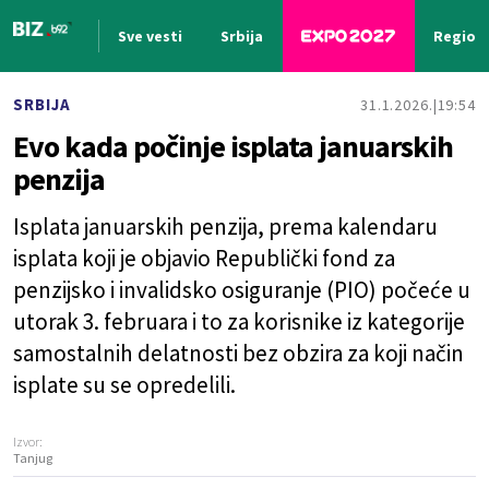
Sve vesti
Srbija
Region
Nova vest
SRBIJA
31.1.2026.
19:54
Evo kada počinje isplata januarskih
penzija
Isplata januarskih penzija, prema kalendaru
isplata koji je objavio Republički fond za
penzijsko i invalidsko osiguranje (PIO) počeće u
utorak 3. februara i to za korisnike iz kategorije
samostalnih delatnosti bez obzira za koji način
isplate su se opredelili.
Izvor:
Tanjug