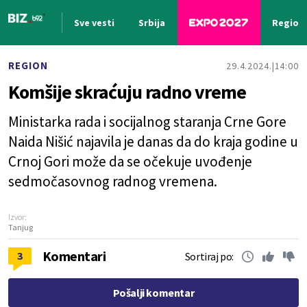
Sve vesti
Srbija
Region
Nova vest
REGION
29.4.2024.
14:00
Komšije skraćuju radno vreme
Ministarka rada i socijalnog staranja Crne Gore
Naida Nišić najavila je danas da do kraja godine u
Crnoj Gori može da se očekuje uvođenje
sedmočasovnog radnog vremena.
Izvor:
Tanjug
Komentari
3
Sortiraj po:
Pošalji komentar