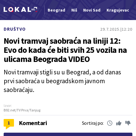
Beograd
Niš
Novi Sad
Kragujevac
Nova vest
DRUŠTVO
29.7.2025.
12:20
Novi tramvaj saobraća na liniji 12:
Evo do kada će biti svih 25 vozila na
ulicama Beograda VIDEO
Novi tramvaji stigli su u Beograd, a od danas
prvi saobraća u beogradskom javnom
saobraćaju.
Izvor:
B92.net/TV Prva/Tanjug
Komentari
1
Sortiraj po: