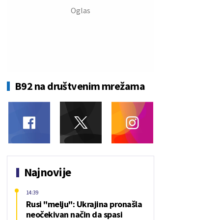
B92 na društvenim mrežama
Najnovije
14:39
Rusi "melju": Ukrajina pronašla
neočekivan način da spasi