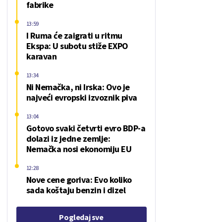
fabrike
13:59
I Ruma će zaigrati u ritmu
Ekspa: U subotu stiže EXPO
karavan
13:34
Ni Nemačka, ni Irska: Ovo je
najveći evropski izvoznik piva
13:04
Gotovo svaki četvrti evro BDP-a
dolazi iz jedne zemlje:
Nemačka nosi ekonomiju EU
12:28
Nove cene goriva: Evo koliko
sada koštaju benzin i dizel
Pogledaj sve