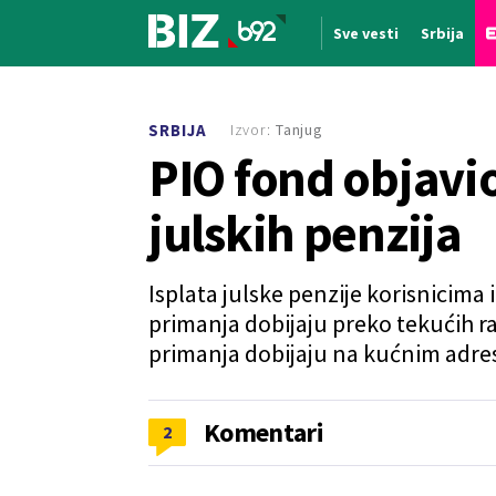
Sve vesti
Srbija
Nova vest
Izvor:
Tanjug
SRBIJA
PIO fond objavio
julskih penzija
Isplata julske penzije korisnicima 
primanja dobijaju preko tekućih ra
primanja dobijaju na kućnim adres
Komentari
2