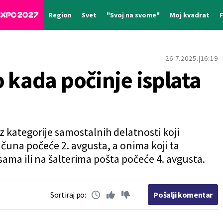
Region
Svet
"Svoj na svome"
Moj kvadrat
26.7.2025.
16:19
 kada počinje isplata
iz kategorije samostalnih delatnosti koji
čuna počeće 2. avgusta, a onima koji ta
ama ili na šalterima pošta počeće 4. avgusta.
Sortiraj po:
Pošalji komentar