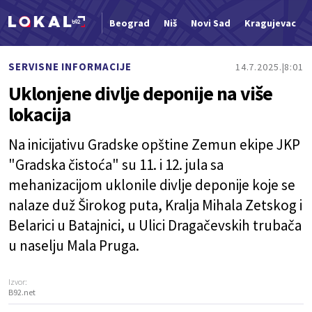
Beograd
Niš
Novi Sad
Kragujevac
Nova vest
SERVISNE INFORMACIJE
14.7.2025.
8:01
Uklonjene divlje deponije na više
lokacija
Na inicijativu Gradske opštine Zemun ekipe JKP
"Gradska čistoća" su 11. i 12. jula sa
mehanizacijom uklonile divlje deponije koje se
nalaze duž Širokog puta, Kralja Mihala Zetskog i
Belarici u Batajnici, u Ulici Dragačevskih trubača
u naselju Mala Pruga.
Izvor:
B92.net