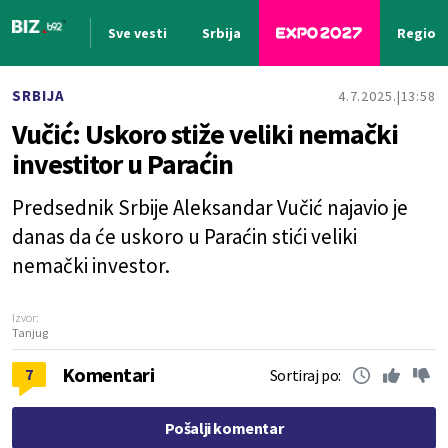
Sve vesti
Srbija
Region
Nova vest
SRBIJA
4.7.2025.
13:58
Vučić: Uskoro stiže veliki nemački
investitor u Paraćin
Predsednik Srbije Aleksandar Vučić najavio je
danas da će uskoro u Paraćin stići veliki
nemački investor.
Izvor:
Tanjug
Komentari
7
Sortiraj po:
Pošalji komentar