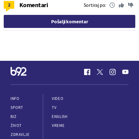
Komentari
2
Sortiraj po:
Pošalji komentar
INFO
VIDEO
SPORT
TV
BIZ
ENGLISH
ŽIVOT
VREME
ZDRAVLJE