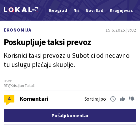
Beograd
Niš
Novi Sad
Kragujevac
Nova vest
EKONOMIJA
15.6.2025.
8:02
Poskupljuje taksi prevoz
Korisnici taksi prevoza u Subotici od nedavno
tu uslugu plaćaju skuplje.
Izvor:
RTV/Kristijan Takač
Komentari
4
Sortiraj po:
Pošalji komentar