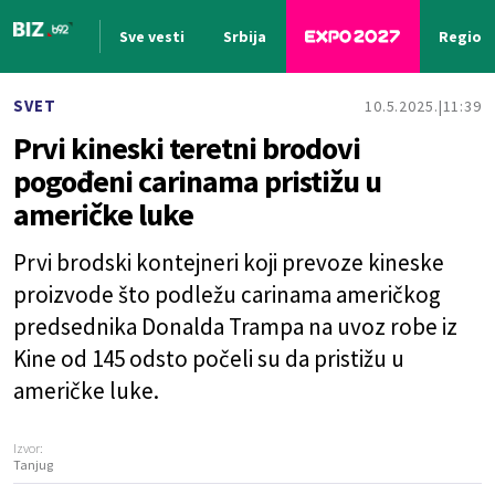
Sve vesti
Srbija
Region
Nova vest
SVET
10.5.2025.
11:39
Prvi kineski teretni brodovi
pogođeni carinama pristižu u
američke luke
Prvi brodski kontejneri koji prevoze kineske
proizvode što podležu carinama američkog
predsednika Donalda Trampa na uvoz robe iz
Kine od 145 odsto počeli su da pristižu u
američke luke.
Izvor:
Tanjug