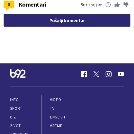
Komentari
0
Sortiraj po:
Pošalji komentar
INFO
VIDEO
SPORT
TV
BIZ
ENGLISH
ŽIVOT
VREME