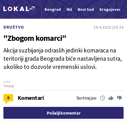
Beograd
Niš
Novi Sad
Kragujevac
Nova vest
DRUŠTVO
29.4.2025.
19:34
"Zbogom komarci"
Akcija suzbijanja odraslih jedinki komaraca na
teritoriji grada Beograda biće nastavljena sutra,
ukoliko to dozvole vremenski uslovi.
Izvor:
Tanjug
Komentari
8
Sortiraj po:
Pošalji komentar