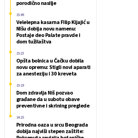
porodično nasilje
15:49
Velelepna kasarna Filip Kljajić u
NIšu dobija novu namenu:
Postaje deo Palate pravde i
dom tužilaštva
15:23
Opšta bolnica u Čačku dobila
novu opremu: Stigli novi aparati
za anesteziju i 30 kreveta
15:19
Dom zdravlja Niš pozvao
građane da u subotu obave
preventivne i skrining preglede
14:25
Prirodna oaza u srcu Beograda
dobija najviši stepen zaštite:
Pokrenuta revizija botaničke