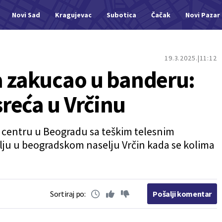
Novi Sad
Kragujevac
Subotica
Čačak
Novi Pazar
19.3.2025.
11:12
a zakucao u banderu:
reća u Vrčinu
m centru u Beogradu sa teškim telesnim
lju u beogradskom naselju Vrčin kada se kolima
Sortiraj po:
Pošalji komentar