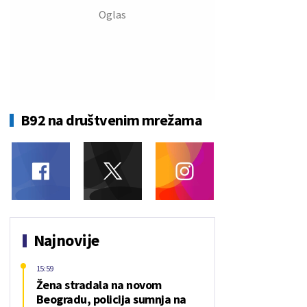
B92 na društvenim mrežama
Najnovije
15:59
Žena stradala na novom
Beogradu, policija sumnja na