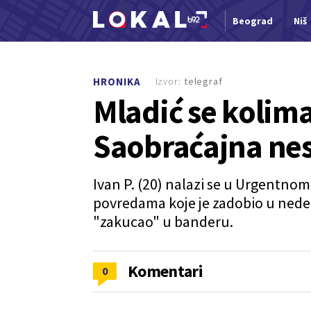
Beograd
Niš
Nova vest
Izvor:
telegraf
HRONIKA
Mladić se kolim
Saobraćajna nes
Ivan P. (20) nalazi se u Urgentno
povredama koje je zadobio u nede
"zakucao" u banderu.
Komentari
0