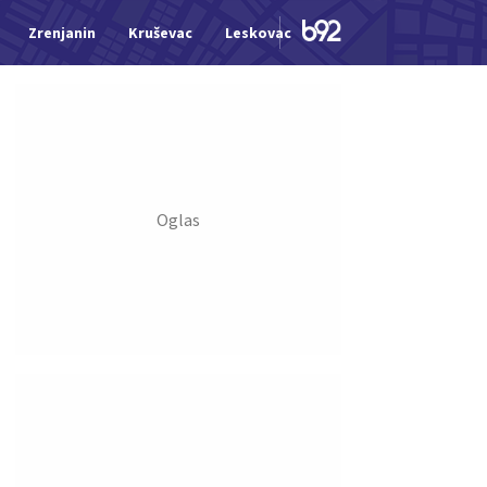
Zrenjanin
Kruševac
Leskovac
Jagodina
Šid