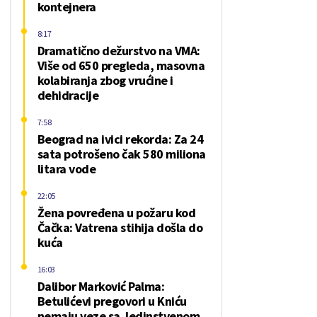
kontejnera
8:17
Dramatično dežurstvo na VMA:
Više od 650 pregleda, masovna
kolabiranja zbog vrućine i
dehidracije
7:58
Beograd na ivici rekorda: Za 24
sata potrošeno čak 580 miliona
litara vode
22:05
Žena povređena u požaru kod
Čačka: Vatrena stihija došla do
kuća
16:03
Dalibor Marković Palma:
Betulićevi pregovori u Kniću
nemaju veze sa Jedinstvenom