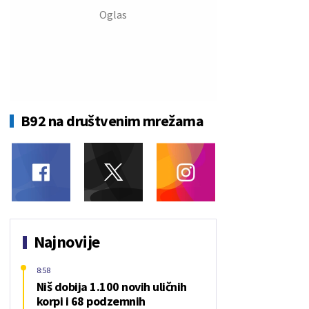
B92 na društvenim mrežama
Najnovije
8:58
Niš dobija 1.100 novih uličnih
korpi i 68 podzemnih