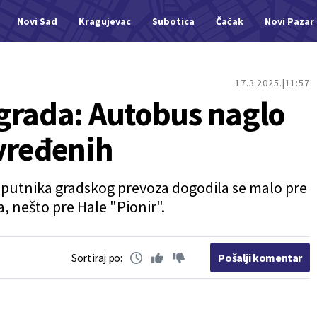
Novi Sad
Kragujevac
Subotica
Čačak
Novi Pazar
17.3.2025.
11:57
grada: Autobus naglo
vređenih
 putnika gradskog prevoza dogodila se malo pre
, nešto pre Hale "Pionir".
Sortiraj po:
Pošalji komentar