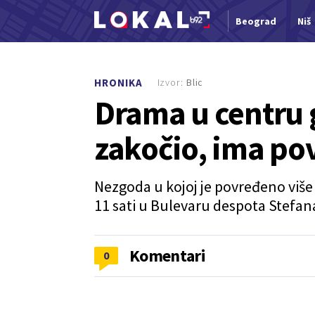
Beograd
Niš
Nova vest
Izvor:
Blic
HRONIKA
Drama u centru 
zakočio, ima po
Nezgoda u kojoj je povređeno više
11 sati u Bulevaru despota Stefana
Komentari
0