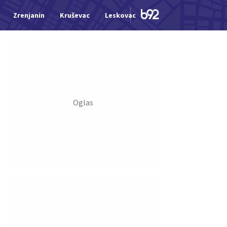
Zrenjanin
Kruševac
Leskovac
Jagodina
Šid