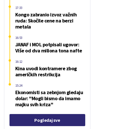
17:33
Kongo zabranio izvoz važnih
ruda: Skočile cene na berzi
metala
16:53
JANAF i MOL potpisali ugovor:
Više od dva miliona tona nafte
16:12
Kina uvodi kontramere zbog
američkih restrikcija
15:24
Ekonomisti sa zebnjom gledaju
dolar: "Mogli bismo da imamo
majku svih kriza"
Pogledaj sve