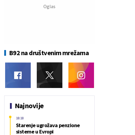
B92 na društvenim mrežama
Najnovije
18:18
Starenje ugrožava penzione
sisteme u Evropi