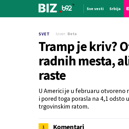
Sve vesti
Srbija
Nova vest
Izvor:
Beta
SVET
Tramp je kriv? 
radnih mesta, al
raste
U Americi je u februaru otvoreno 
i pored toga porasla na 4,1 odsto
trgovinskim ratom.
Komentari
1