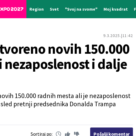
Region
Svet
"Svoj na svome"
Moj kvadrat
9.3.2025.
11:42
Otvoreno novih 150.000
i nezaposlenost i dalje
novih 150.000 radnih mesta ali je nezaposlenost
 usled pretnji predsednika Donalda Trampa
Sortiraj po:
Pošalji komentar