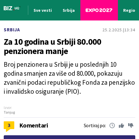
Sve vesti
Srbija
Region
Nova vest
SRBIJA
25.2.2025.
13:34
Za 10 godina u Srbiji 80.000
penzionera manje
Broj penzionera u Srbiji je u poslednjih 10
godina smanjen za više od 80.000, pokazuju
zvanični podaci republičkog Fonda za penzijsko
i invalidsko osiguranje (PIO).
Izvor:
Tanjug
Komentari
3
Sortiraj po: