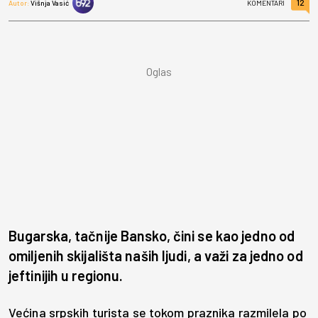
12
Autor:
Višnja Vasić
KOMENTARI
Bugarska, tačnije Bansko, čini se kao jedno od
omiljenih skijališta naših ljudi, a važi za jedno od
jeftinijih u regionu.
Većina srpskih turista se tokom praznika razmilela po