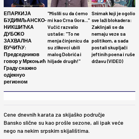
ЕПАРХИЈА
"Mislili su da ćemo
Snimak koji je ogolio
БУДИМЉАНСКО-
mi kao Crna Gora..."
sve laži blokadera:
НИКШИЋКА
Vučić razvalio
Zaklinjali se da
ДУБОКО
ustaše: "To ne
nemaju veze sa
ЗАХВАЛНА
menja činjenicu da
politikom, a sada
ВУЧИЋУ:
su zlikovci ubili
postali skupljači
Председников
malog Dobrića i
jeftinih poena i ruše
говор у Мркоњић
hiljade drugih!"
državu (VIDEO)
Граду снажно
одјекнуо
регионом
Cene dnevnih karata za skijaško područje
Bansko slične su kao prošle sezone, ali ipak veće
nego na nekim srpskim skijalištima.