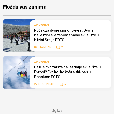
Možda vas zanima
ZIMOVANJE
Ručak za dvoje samo 15 evra: Ovo je
najjeftinije, a fenomenalno skijalište u
blizini Srbije FOTO
02. JANUAR
7
ZIMOVANJE
Da li je ovo zaista najjeftinije skijalište u
Evropi? Evo koliko košta ski-pas u
Banskom FOTO
27. DECEMBAR
4