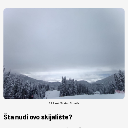
B92.net/Stefan Smuđa
Šta nudi ovo skijalište?