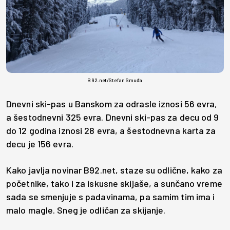
B92.net/Stefan Smuđa
Dnevni ski-pas u Banskom za odrasle iznosi 56 evra,
a šestodnevni 325 evra. Dnevni ski-pas za decu od 9
do 12 godina iznosi 28 evra, a šestodnevna karta za
decu je 156 evra.
Kako javlja novinar B92.net, staze su odlične, kako za
početnike, tako i za iskusne skijaše, a sunčano vreme
sada se smenjuje s padavinama, pa samim tim ima i
malo magle. Sneg je odličan za skijanje.