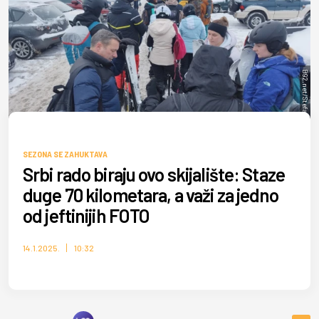
B92.net/Stefan Smuđa
SEZONA SE ZAHUKTAVA
Srbi rado biraju ovo skijalište: Staze
duge 70 kilometara, a važi za jedno
od jeftinijih FOTO
14.1.2025.
10:32