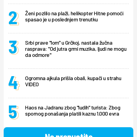
Ženi pozlilo na plaži, helikopter Hitne pomoći
spasao je u poslednjem trenutku
Srbi prave "lom" u Grčkoj, nastala žučna
rasprava: "Od jutra grmi muzika, ljudi ne mogu
da odmore"
Ogromna ajkula prišla obali, kupači u strahu
VIDEO
Haos na Jadranu zbog "ludih" turista: Zbog
spornog ponašanja platili kaznu 1.000 evra
Ne propustite