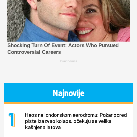
Shocking Turn Of Event: Actors Who Pursued
Controversial Careers
Brainberries
Najnovije
Haos na londonskom aerodromu: Požar pored
piste izazvao kolaps, očekuju se velika
kašnjena letova