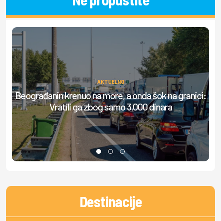
AKTUELNO
Beograđanin krenuo na more, a onda šok na granici:
S
Vratili ga zbog samo 3.000 dinara
Destinacije