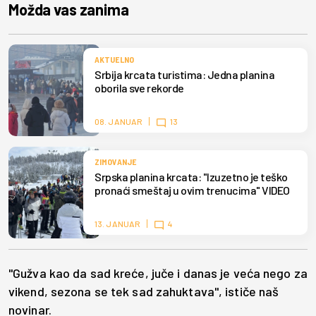
Možda vas zanima
AKTUELNO
Srbija krcata turistima: Jedna planina
oborila sve rekorde
08. JANUAR
13
ZIMOVANJE
Srpska planina krcata: "Izuzetno je teško
pronaći smeštaj u ovim trenucima" VIDEO
13. JANUAR
4
"Gužva kao da sad kreće, juče i danas je veća nego za
vikend, sezona se tek sad zahuktava", ističe naš
novinar.