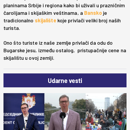
planinama Srbije i regiona kako bi uživali u prazničnim
čarolijama i skijaškim veštinama, a
Bansko
je
tradicionalno
skijalište
koje privlači veliki broj naših
turista.
Ono što turiste iz naše zemlje privlači da odu do
Bugarske jesu, između ostalog, pristupačnije cene na
skijalištu u ovoj zemlji.
Udarne vesti