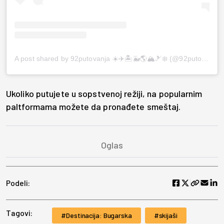
A post shared by 92putovanja ☀️✈️🏝🐳🌎🏔🎿❄️ (@92putovanja)
Ukoliko putujete u sopstvenoj režiji, na popularnim
paltformama možete da pronađete smeštaj.
Podeli:
Tagovi:
Destinacija: Bugarska
skijaši