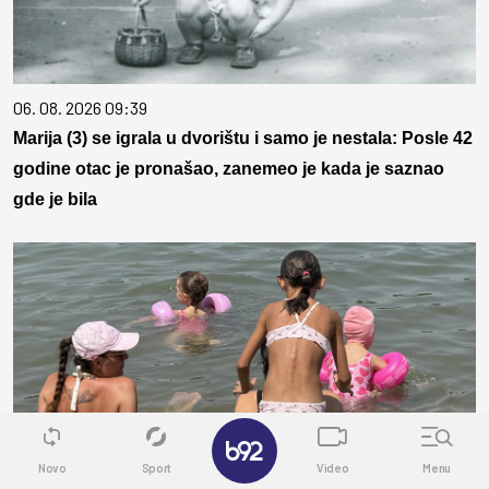
06. 08. 2026 09:39
Marija (3) se igrala u dvorištu i samo je nestala: Posle 42
godine otac je pronašao, zanemeo je kada je saznao
gde je bila
✕
Novo
Sport
Video
Menu
05. 08. 2026 14:12