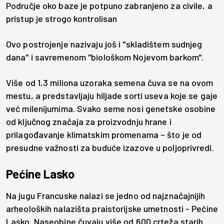
Područje oko baze je potpuno zabranjeno za civile, a
pristup je strogo kontrolisan
Ovo postrojenje nazivaju još i "skladištem sudnjeg
dana" i savremenom "biološkom Nojevom barkom".
Više od 1,3 miliona uzoraka semena čuva se na ovom
mestu, a predstavljaju hiljade sorti useva koje se gaje
već milenijumima. Svako seme nosi genetske osobine
od ključnog značaja za proizvodnju hrane i
prilagođavanje klimatskim promenama – što je od
presudne važnosti za buduće izazove u poljoprivredi.
Pećine Lasko
Na jugu Francuske nalazi se jedno od najznačajnijih
arheoloških nalazišta praistorijske umetnosti - Pećine
Lasko. Naseobine čuvaju više od 600 crteža starih