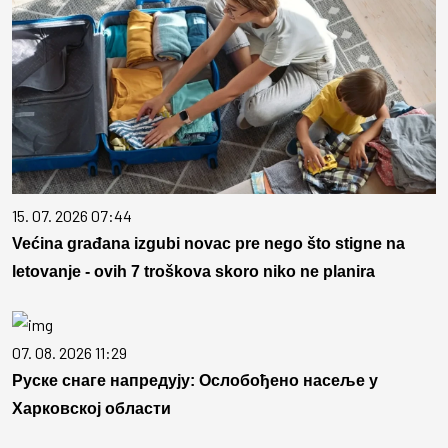
15. 07. 2026 07:44
Većina građana izgubi novac pre nego što stigne na
letovanje - ovih 7 troškova skoro niko ne planira
07. 08. 2026 11:29
Руске снаге напредују: Ослобођено насеље у
Харковској области