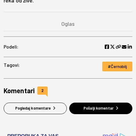
reka od žive.
Podeli:
Tagovi:
Černobilj
Komentari
2
Pogledaj komentare
Pošalji komentar