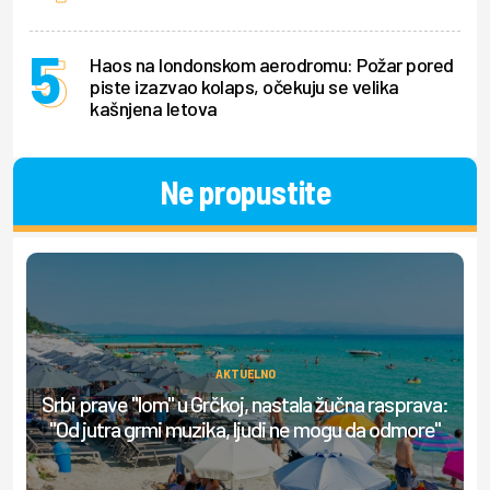
Haos na londonskom aerodromu: Požar pored
piste izazvao kolaps, očekuju se velika
kašnjena letova
Ne propustite
AKTUELNO
Srbi prave "lom" u Grčkoj, nastala žučna rasprava:
O
"Od jutra grmi muzika, ljudi ne mogu da odmore"