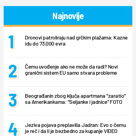
Najnovije
Dronovi patroliraju nad grčkim plažama: Kazne
idu do 73.000 evra
Čemu uvođenje ako ne može da radi? Novi
granični sistem EU samo stvara probleme
Beograđanin zbog ključa apartmana "zaratio"
sa Amerikankama: "Seljanke i jadnice" FOTO
Jeziva pojava preplaviila Jadran: Evo o čemu
je reč i da li je bezbedno za kupanje VIDEO