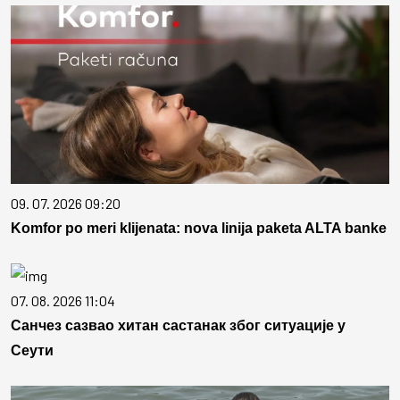
09. 07. 2026 09:20
Komfor po meri klijenata: nova linija paketa ALTA banke
07. 08. 2026 11:04
Санчез сазвао хитан састанак због ситуације у
Сеути