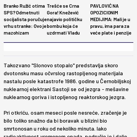
Branko Ružić otima
Trešće se Crna
PAVLOVIĆ NA
SPS? Odmetnuti
Gora! Knežević
OPOZICIONIM
socijalista poručuje
najavio političku
MEDIJIMA: Mali je u
vrhu stranke: Ovo je
bombu koja će
pravu, ima para za
mazohizam
uzdrmati Vladu
veće plate i penzije
Takozvano "Slonovo stopalo" predstavlja skoro
dvotonsku masu očvrslog rastopljenog materijala
nastalu posle katastrofe 1986. godine u Černobiljskoj
nuklearnoj elektrani Sastoji se od jezgra - mešavine
nuklearnog goriva i istopljenog reaktorskog jezgra.
Pri otkriću, osam meseci posle nesreće, zračenje je
bilo toliko snažno da bi boravak u blizini bio
smrtonosan u roku od nekoliko minuta. Iako
radioaktivnost vremenom opada, područje je i dalje