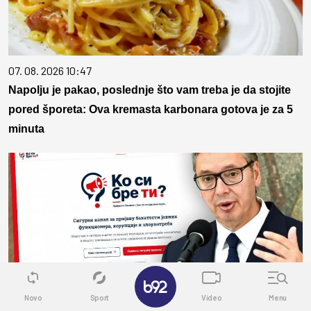
07. 08. 2026 10:47
Napolju je pakao, poslednje što vam treba je da stojite
pored šporeta: Ova kremasta karbonara gotova je za 5
minuta
✕
Novo
Sport
Video
Menu
07. 08. 2026 10:58