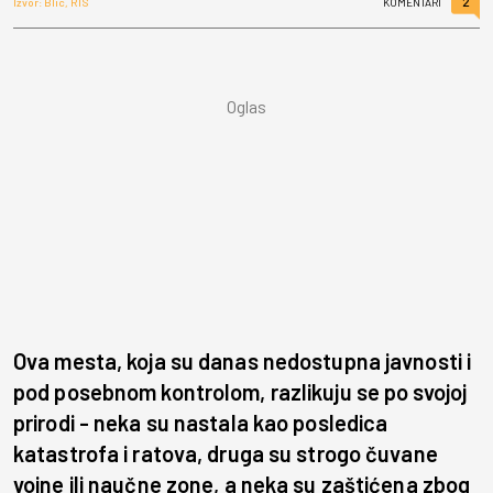
2
Izvor: Blic, RTS
KOMENTARI
Ova mesta, koja su danas nedostupna javnosti i
pod posebnom kontrolom, razlikuju se po svojoj
prirodi - neka su nastala kao posledica
katastrofa i ratova, druga su strogo čuvane
vojne ili naučne zone, a neka su zaštićena zbog