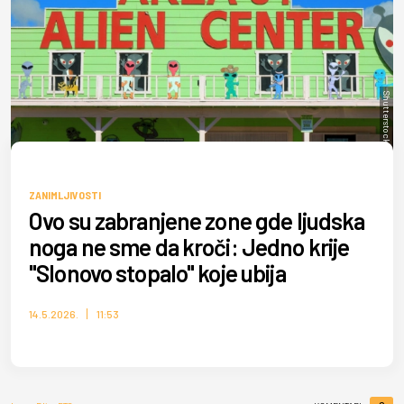
Shutterstock/Fotogro
ZANIMLJIVOSTI
Ovo su zabranjene zone gde ljudska
noga ne sme da kroči: Jedno krije
"Slonovo stopalo" koje ubija
14.5.2026.
11:53