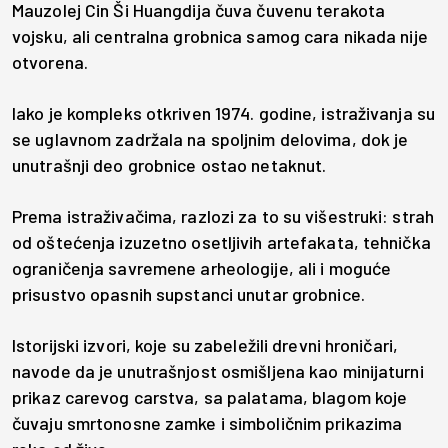
Mauzolej Cin Ši Huangdija čuva čuvenu terakota
vojsku, ali centralna grobnica samog cara nikada nije
otvorena.
Iako je kompleks otkriven 1974. godine, istraživanja su
se uglavnom zadržala na spoljnim delovima, dok je
unutrašnji deo grobnice ostao netaknut.
Prema istraživačima, razlozi za to su višestruki: strah
od oštećenja izuzetno osetljivih artefakata, tehnička
ograničenja savremene arheologije, ali i moguće
prisustvo opasnih supstanci unutar grobnice.
Istorijski izvori, koje su zabeležili drevni hroničari,
navode da je unutrašnjost osmišljena kao minijaturni
prikaz carevog carstva, sa palatama, blagom koje
čuvaju smrtonosne zamke i simboličnim prikazima