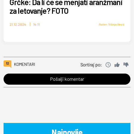
Grčke: Da li će se menjati aranžmani
za letovanje? FOTO
21.12.2024.
14:11
Autor: Višnja Vasić
12
KOMENTARI
Sortiraj po:
Pošalji komentar
Najnovije