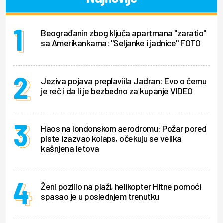
Beograđanin zbog ključa apartmana "zaratio"
sa Amerikankama: "Seljanke i jadnice" FOTO
Jeziva pojava preplaviila Jadran: Evo o čemu
je reč i da li je bezbedno za kupanje VIDEO
Haos na londonskom aerodromu: Požar pored
piste izazvao kolaps, očekuju se velika
kašnjena letova
Ženi pozlilo na plaži, helikopter Hitne pomoći
spasao je u poslednjem trenutku