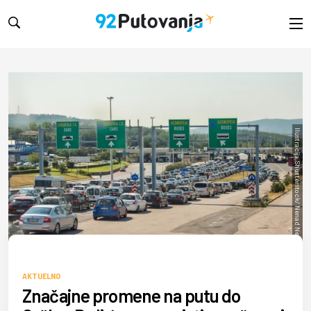
Ilustracija,Shutterstock/ Nenad Nedomacki
AKTUELNO
Značajne promene na putu do