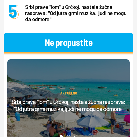
Srbi prave "lom" u Grčkoj, nastala žučna
rasprava: "Od jutra grmi muzika, ljudi ne mogu
da odmore"
Ne propustite
AKTUELNO
Srbi prave "lom" u Grčkoj, nastala žučna rasprava:
Be
"Od jutra grmi muzika, ljudi ne mogu da odmore"