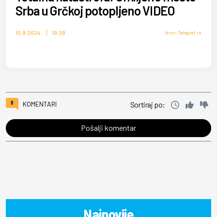
Srba u Grčkoj potopljeno VIDEO
10.9.2024.
19:38
Izvor: Telegraf.rs
6
KOMENTARI
Sortiraj po:
Pošalji komentar
Najnovije