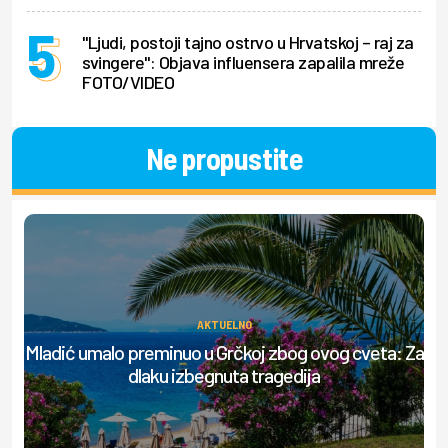
"Ljudi, postoji tajno ostrvo u Hrvatskoj – raj za
svingere": Objava influensera zapalila mreže
FOTO/VIDEO
Ne propustite
AKTUELNO
Mladić umalo preminuo u Grčkoj zbog ovog cveta: Za
Be
dlaku izbegnuta tragedija