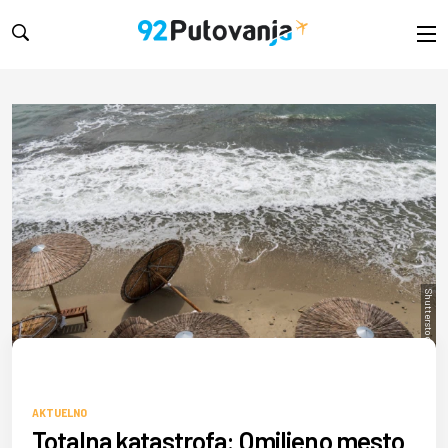
Shutterstock/Kaliva
AKTUELNO
Totalna katastrofa: Omiljeno mesto