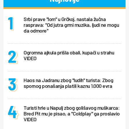
Srbi prave "lom" u Grčkoj, nastala žučna
rasprava: "Od jutra grmi muzika, ljudi ne mogu
da odmore"
Ogromna ajkula prišla obali, kupači u strahu
VIDEO
Haos na Jadranu zbog "ludih" turista: Zbog
spornog ponašanja platili kaznu 1.000 evra
Turisti hrle u Napulj zbog golišavog muškarca:
Bred Pit mu je pisao, a "Coldplay" ga proslavio
VIDEO