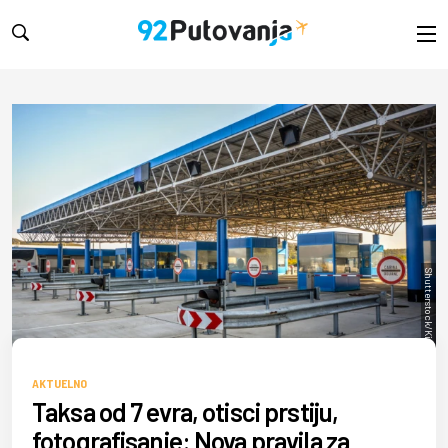
Shutterstock/Kirk Fisher
AKTUELNO
Taksa od 7 evra, otisci prstiju,
fotografisanje: Nova pravila za