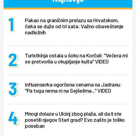
Pakao na graničnim prelazu sa Hrvatskom,
čeka se duže od tri sata: Važno obaveštenje
nadležnih
Turistkinja ostala u šoku na Korčuli: "Večera mi
se pretvorila u okupljanje kulta" VIDEO
Influenserka ogorčena cenama na Jadranu:
"Pa toga nema ni na Sejšelima..." VIDEO
Mnogi dolaze u Ulcinj zbog plaža, ali da li ste
posetili njegov Stari grad? Evo zašto je toliko
poseban