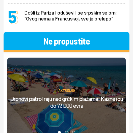
Došli iz Pariza i oduševili se srpskim selom:
"Ovog nema u Francuskoj, sve je prelepo"
Ne propustite
AKTUELNO
Dronovi patroliraju nad grčkim plažama: Kazne idu
S
do 73.000 evra