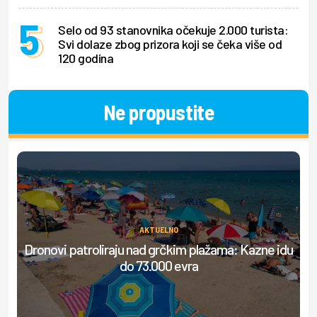
Selo od 93 stanovnika očekuje 2.000 turista:
Svi dolaze zbog prizora koji se čeka više od
120 godina
Ne propustite
AKTUELNO
Dronovi patroliraju nad grčkim plažama: Kazne idu
do 73.000 evra
do