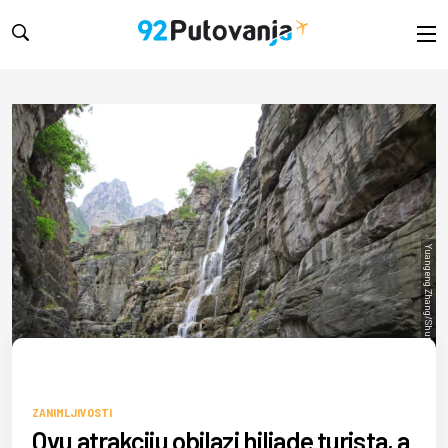
Yuangeng Zhang/Shutterstock
ZANIMLJIVOSTI
Ovu atrakciju obilazi hiljade turista, a