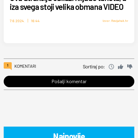
iza svega stoji velika obmana VIDEO
7.6.2024.
16:44
Izvor: Revijahak.hr
1
KOMENTARI
Sortiraj po:
Pošalji komentar
Najnovije