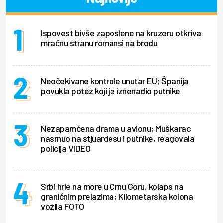
Ispovest bivše zaposlene na kruzeru otkriva
mračnu stranu romansi na brodu
Neočekivane kontrole unutar EU; Španija
povukla potez koji je iznenadio putnike
Nezapamćena drama u avionu; Muškarac
nasrnuo na stjuardesu i putnike, reagovala
policija VIDEO
Srbi hrle na more u Crnu Goru, kolaps na
graničnim prelazima; Kilometarska kolona
vozila FOTO