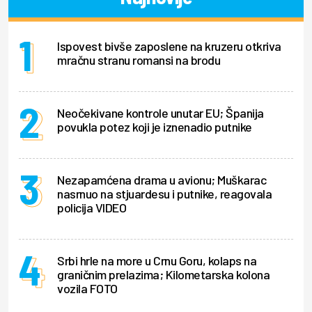
Ispovest bivše zaposlene na kruzeru otkriva
mračnu stranu romansi na brodu
Neočekivane kontrole unutar EU; Španija
povukla potez koji je iznenadio putnike
Nezapamćena drama u avionu; Muškarac
nasrnuo na stjuardesu i putnike, reagovala
policija VIDEO
Srbi hrle na more u Crnu Goru, kolaps na
graničnim prelazima; Kilometarska kolona
vozila FOTO