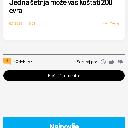
Jedna šetnja može vas koštati 200
evra
8.7.2026.
8:29
Izvor: Tanjug
6
KOMENTARI
Sortiraj po:
Pošalji komentar
Najnovije