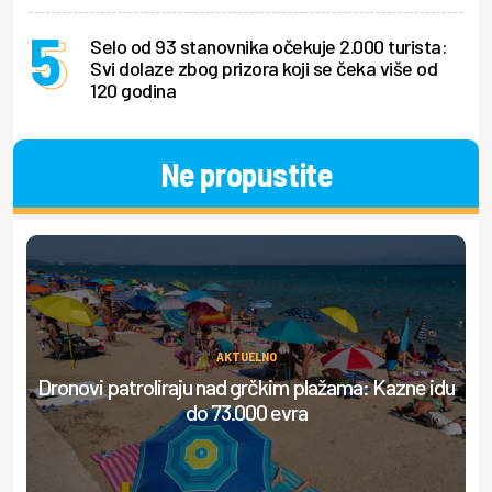
Selo od 93 stanovnika očekuje 2.000 turista:
Svi dolaze zbog prizora koji se čeka više od
120 godina
Ne propustite
AKTUELNO
Dronovi patroliraju nad grčkim plažama: Kazne idu
do 73.000 evra
do