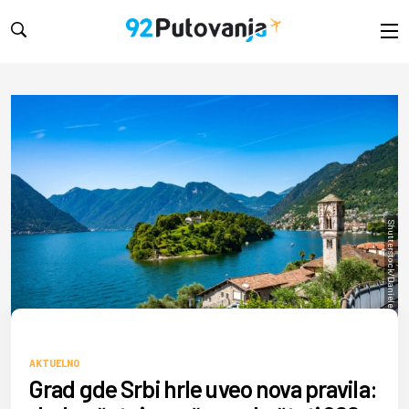
Shutterstock/Daniele Mezzadri
AKTUELNO
Grad gde Srbi hrle uveo nova pravila: