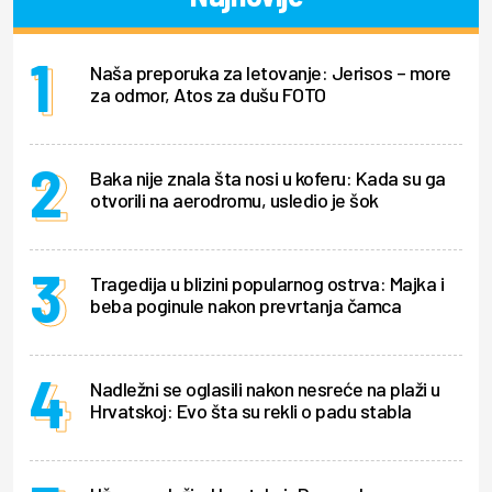
Naša preporuka za letovanje: Jerisos – more
za odmor, Atos za dušu FOTO
Baka nije znala šta nosi u koferu: Kada su ga
otvorili na aerodromu, usledio je šok
Tragedija u blizini popularnog ostrva: Majka i
beba poginule nakon prevrtanja čamca
Nadležni se oglasili nakon nesreće na plaži u
Hrvatskoj: Evo šta su rekli o padu stabla