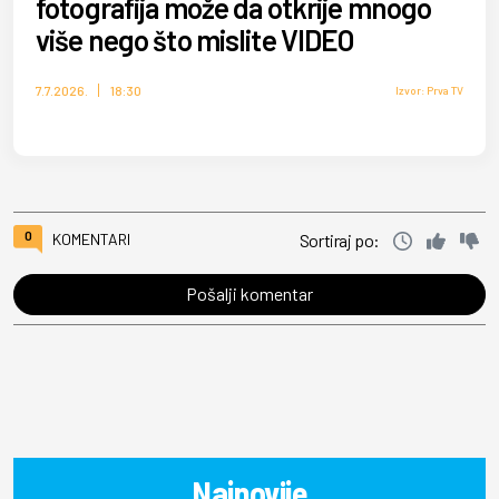
fotografija može da otkrije mnogo
više nego što mislite VIDEO
7.7.2026.
18:30
Izvor: Prva TV
0
KOMENTARI
Sortiraj po:
Pošalji komentar
Najnovije