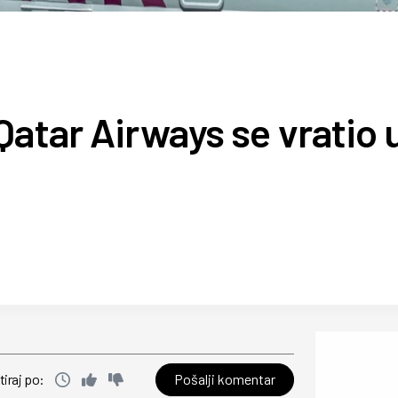
Qatar Airways se vratio 
Pošalji komentar
tiraj po: