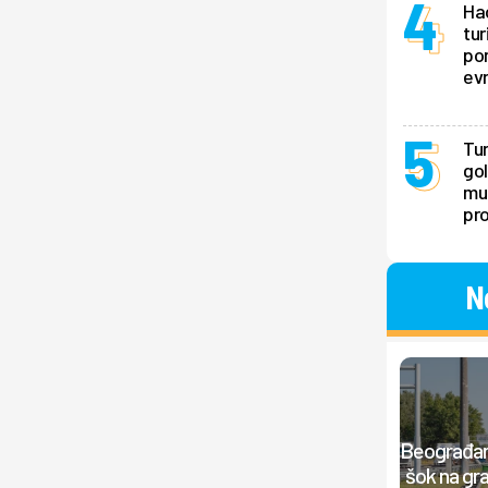
Hao
tur
pon
ev
Tur
gol
mu 
pr
N
Beograđan
šok na gra