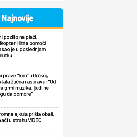
Najnovije
i pozlilo na plaži,
ikopter Hitne pomoći
asao je u poslednjem
enutku
i prave "lom" u Grčkoj,
tala žučna rasprava: "Od
ra grmi muzika, ljudi ne
gu da odmore"
omna ajkula prišla obali,
ači u strahu VIDEO