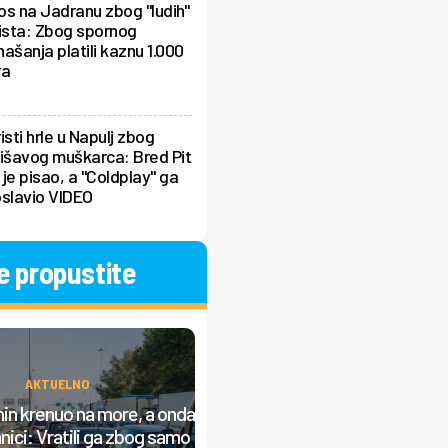
s na Jadranu zbog "ludih"
ista: Zbog spornog
ašanja platili kaznu 1.000
ra
isti hrle u Napulj zbog
išavog muškarca: Bred Pit
je pisao, a "Coldplay" ga
oslavio VIDEO
e propustite
AKTUELNO
ZANIMLJIVOSTI
in krenuo na more, a onda
Skriveno čudo nadomak Srbije
nici: Vratili ga zbog samo
Grad stena i tvrđava koji izgleda 