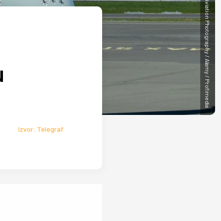
Ed Parsons Aviation Photography / Alamy / Profimedia
u
Izvor: Telegraf