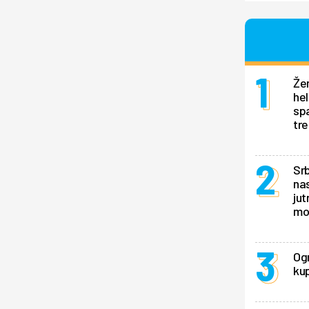
Žen
hel
sp
tr
Srb
nas
jut
mo
Ogr
kup