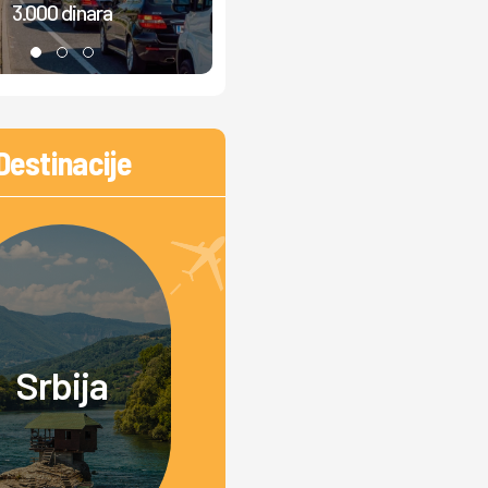
3.000 dinara
iz bajke VIDEO
Destinacije
Srbija