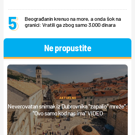
Beograđanin krenuo na more, a onda šok na
granici: Vratili ga zbog samo 3.000 dinara
Ne propustite
AKTUELNO
Neverovatan snimak iz Dubrovnika "zapalio" mreže":
Ml
"Ovo samo kod nas ima" VIDEO