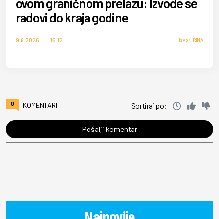
ovom graničnom prelazu: Izvode se
radovi do kraja godine
9.6.2026.
16:12
Izvor: RINA
0
KOMENTARI
Sortiraj po:
Pošalji komentar
Najnovije