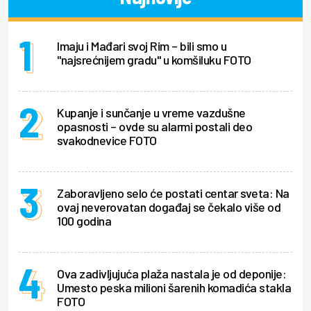
Imaju i Mađari svoj Rim – bili smo u
"najsrećnijem gradu" u komšiluku FOTO
Kupanje i sunčanje u vreme vazdušne
opasnosti – ovde su alarmi postali deo
svakodnevice FOTO
Zaboravljeno selo će postati centar sveta: Na
ovaj neverovatan događaj se čekalo više od
100 godina
Ova zadivljujuća plaža nastala je od deponije:
Umesto peska milioni šarenih komadića stakla
FOTO