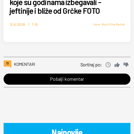
koje su godinama izbegavali -
jeftinije i bliže od Grčke FOTO
12.6.2026.
7:15
Izvor: Kurir/Una Kučuk
11
KOMENTARI
Sortiraj po:
Pošalji komentar
Najnovije