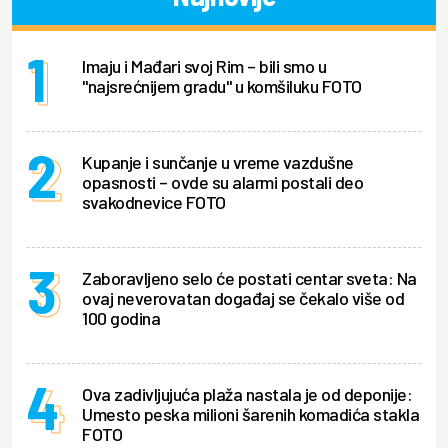
Imaju i Mađari svoj Rim – bili smo u
"najsrećnijem gradu" u komšiluku FOTO
Kupanje i sunčanje u vreme vazdušne
opasnosti – ovde su alarmi postali deo
svakodnevice FOTO
Zaboravljeno selo će postati centar sveta: Na
ovaj neverovatan događaj se čekalo više od
100 godina
Ova zadivljujuća plaža nastala je od deponije:
Umesto peska milioni šarenih komadića stakla
FOTO