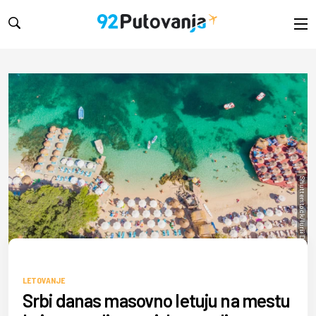
Shutterstock/Iurii Dzivinskyi
LETOVANJE
Srbi danas masovno letuju na mestu