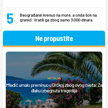
Beograđanin krenuo na more, a onda šok na
granici: Vratili ga zbog samo 3.000 dinara
Ne propustite
AKTUELNO
Ov
Mladić umalo preminuo u Grčkoj zbog ovog cveta: Za
dlaku izbegnuta tragedija