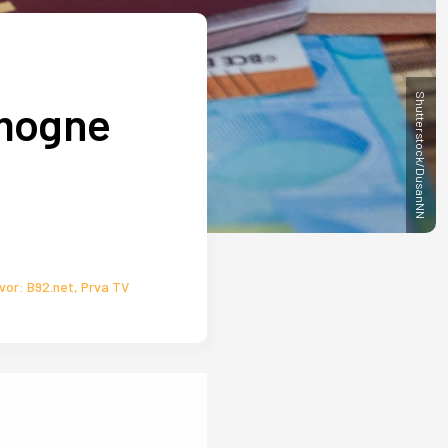
Shutterstock/DusanNN
omogne
zvor: B92.net, Prva TV