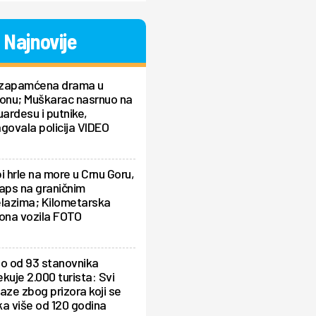
Najnovije
zapamćena drama u
ionu; Muškarac nasrnuo na
uardesu i putnike,
govala policija VIDEO
i hrle na more u Crnu Goru,
aps na graničnim
elazima; Kilometarska
ona vozila FOTO
lo od 93 stanovnika
kuje 2.000 turista: Svi
aze zbog prizora koji se
a više od 120 godina