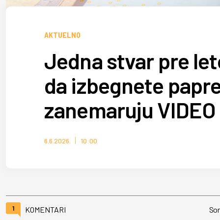
AKTUELNO
Jedna stvar pre l
da izbegnete papre
zanemaruju VIDEO
6.6.2026.
10:00
1
KOMENTARI
Sor