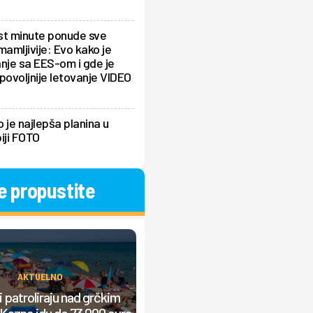
st minute ponude sve
mamljivije: Evo kako je
nje sa EES-om i gde je
povoljnije letovanje VIDEO
 je najlepša planina u
iji FOTO
e propustite
AKTUELNO
AKTUELNO
Srbi prave "lom" u Grčkoj, nasta
 patroliraju nad grčkim
žučna rasprava: "Od jutra grmi
Kazne idu do 73.000 evra