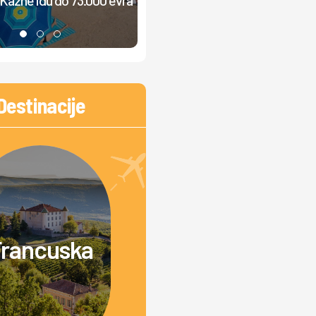
muzika, ljudi ne mogu da odmor
Destinacije
rancuska