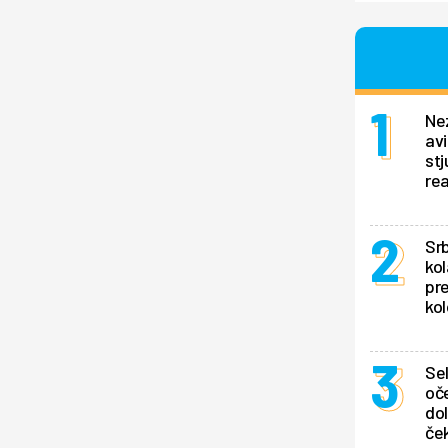
Ne
av
stj
rea
Srb
kol
pr
kol
Se
oče
dol
ček