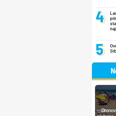
La
pri
sta
naj
Ovo
Srb
N
Dronovi
plažama: 