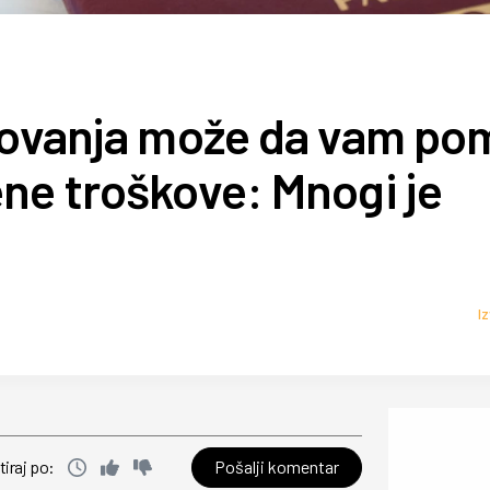
etovanja može da vam p
ne troškove: Mnogi je
I
Pošalji komentar
tiraj po: