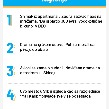
Snimak iz apartmana u Zadru izazvao haos na
mrežama: "Da si platio 300 evra, vodokotlić ne
bi curio" VIDEO
Drama na grčkom ostrvu: Putnici morali da
plivaju do obale
Avioni se zamalo sudarili: Neviđena drama na
aerodromu u Sidneju
Ovo mesto u Srbiji izgleda kao sa razglednice:
"Mali Karibi" privlače sve više posetilaca