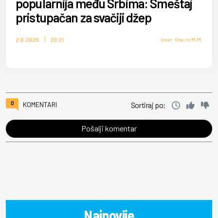
popularnija među Srbima: Smeštaj
pristupačan za svačiji džep
2.6.2026.
20:21
Izvor: Ona.rs/M.M.
0
KOMENTARI
Sortiraj po:
Pošalji komentar
Najnovije