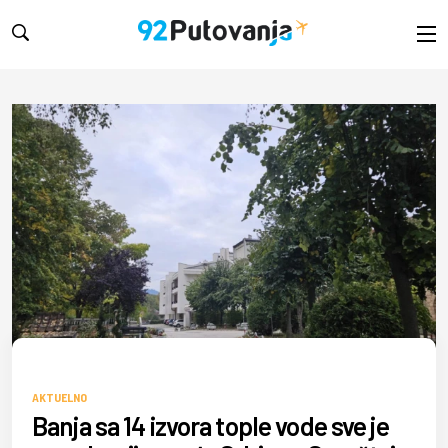
B92.net
AKTUELNO
Banja sa 14 izvora tople vode sve je