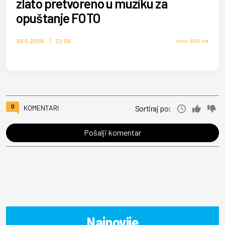
zlato pretvoreno u muziku za
opuštanje FOTO
20.5.2026.
22:00
Izvor: B92.net
0
KOMENTARI
Sortiraj po:
Pošalji komentar
Najnovije