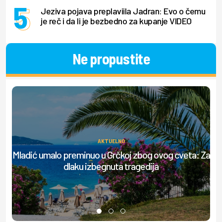
Jeziva pojava preplaviila Jadran: Evo o čemu
je reč i da li je bezbedno za kupanje VIDEO
Ne propustite
AKTUELNO
Mladić umalo preminuo u Grčkoj zbog ovog cveta: Za
D
dlaku izbegnuta tragedija