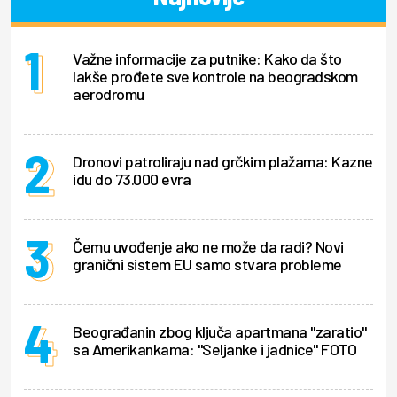
Važne informacije za putnike: Kako da što
lakše prođete sve kontrole na beogradskom
aerodromu
Dronovi patroliraju nad grčkim plažama: Kazne
idu do 73.000 evra
Čemu uvođenje ako ne može da radi? Novi
granični sistem EU samo stvara probleme
Beograđanin zbog ključa apartmana "zaratio"
sa Amerikankama: "Seljanke i jadnice" FOTO