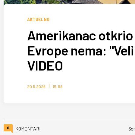
AKTUELNO
Amerikanac otkrio š
Evrope nema: "Velika
VIDEO
20.5.2026.
15:59
0
KOMENTARI
Sor