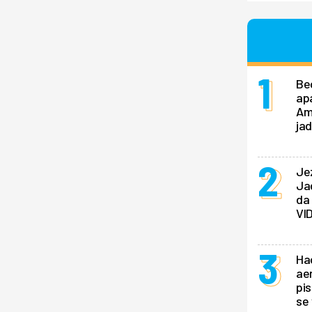
Be
ap
Am
ja
Jez
Jad
da 
VI
Ha
ae
pis
se 