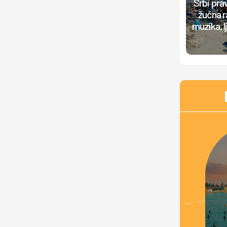
Srbi prav
žučna r
muzika, 