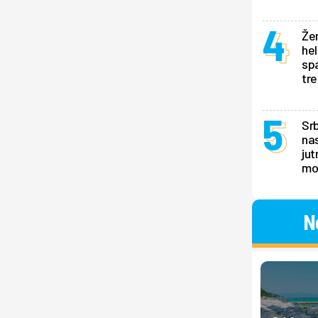
Žen
hel
sp
tr
Srb
nas
jut
mo
N