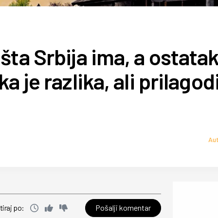
ta Srbija ima, a ostata
 je razlika, ali prilagod
Aut
Pošalji komentar
tiraj po: