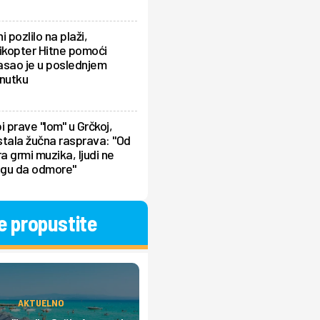
i pozlilo na plaži,
ikopter Hitne pomoći
asao je u poslednjem
enutku
i prave "lom" u Grčkoj,
tala žučna rasprava: "Od
ra grmi muzika, ljudi ne
gu da odmore"
e propustite
AKTUELNO
AKTUELNO