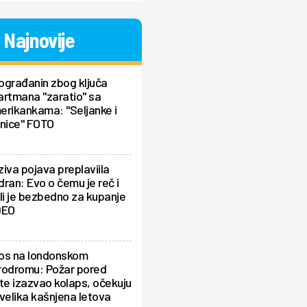
Najnovije
ograđanin zbog ključa
artmana "zaratio" sa
erikankama: "Seljanke i
dnice" FOTO
iva pojava preplaviila
ran: Evo o čemu je reč i
li je bezbedno za kupanje
DEO
os na londonskom
rodromu: Požar pored
te izazvao kolaps, očekuju
velika kašnjena letova