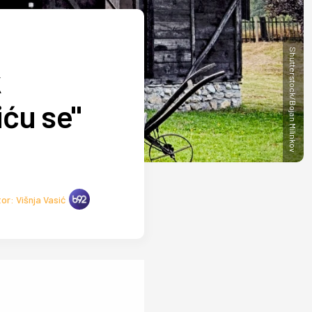
Shutterstock/Bojan Milinkov
k
iću se"
or: Višnja Vasić