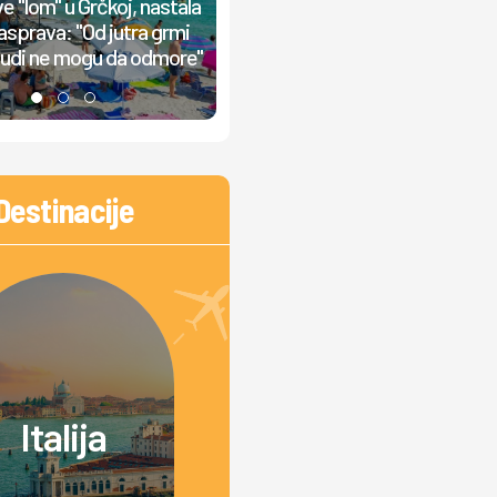
e "lom" u Grčkoj, nastala
Beograđanin krenuo na more, a o
asprava: "Od jutra grmi
šok na granici: Vratili ga zbog s
ljudi ne mogu da odmore"
3.000 dinara
Destinacije
Italija