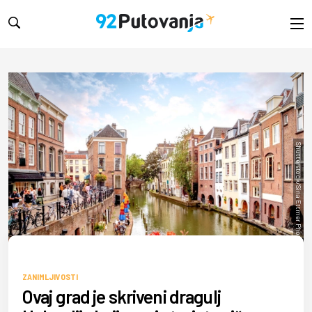
Shutterstock/Sina Ettmer Photography
ZANIMLJIVOSTI
Ovaj grad je skriveni dragulj