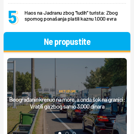
Haos na Jadranu zbog "ludih" turista: Zbog
spornog ponašanja platili kaznu 1.000 evra
Ne propustite
AKTUELNO
Beograđanin krenuo na more, a onda šok na granici:
S
Vratili ga zbog samo 3.000 dinara