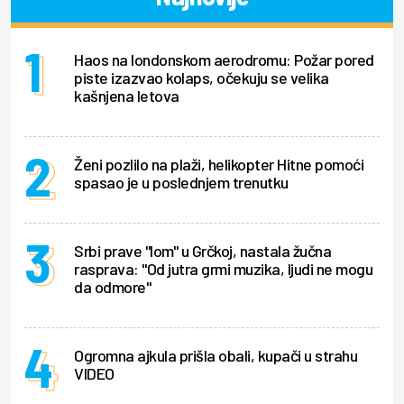
Haos na londonskom aerodromu: Požar pored
piste izazvao kolaps, očekuju se velika
kašnjena letova
Ženi pozlilo na plaži, helikopter Hitne pomoći
spasao je u poslednjem trenutku
Srbi prave "lom" u Grčkoj, nastala žučna
rasprava: "Od jutra grmi muzika, ljudi ne mogu
da odmore"
Ogromna ajkula prišla obali, kupači u strahu
VIDEO