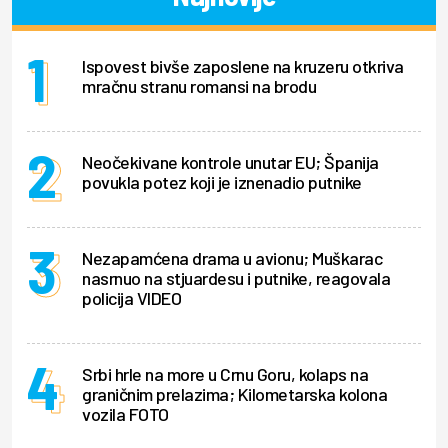
Ispovest bivše zaposlene na kruzeru otkriva
mračnu stranu romansi na brodu
Neočekivane kontrole unutar EU; Španija
povukla potez koji je iznenadio putnike
Nezapamćena drama u avionu; Muškarac
nasrnuo na stjuardesu i putnike, reagovala
policija VIDEO
Srbi hrle na more u Crnu Goru, kolaps na
graničnim prelazima; Kilometarska kolona
vozila FOTO