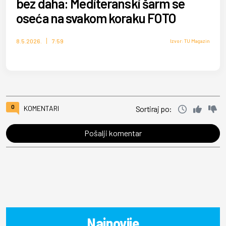
bez daha: Mediteranski šarm se
oseća na svakom koraku FOTO
8.5.2026.
7:59
Izvor: TU Magazin
0
KOMENTARI
Sortiraj po:
Pošalji komentar
Najnovije