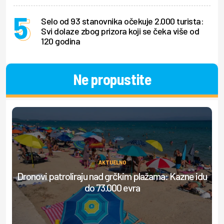
Selo od 93 stanovnika očekuje 2.000 turista:
Svi dolaze zbog prizora koji se čeka više od
120 godina
Ne propustite
AKTUELNO
Dronovi patroliraju nad grčkim plažama: Kazne idu
do 73.000 evra
do