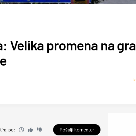
a: Velika promena na gra
ne
I
Pošalji komentar
tiraj po: