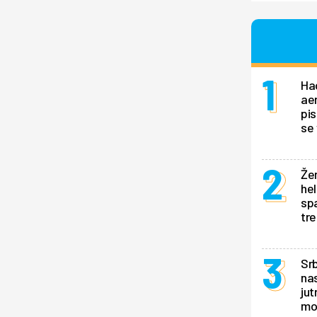
Ha
ae
pis
se 
Žen
hel
sp
tr
Srb
nas
jut
mo