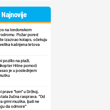
Najnovije
os na londonskom
rodromu: Požar pored
te izazvao kolaps, očekuju
velika kašnjena letova
i pozlilo na plaži,
ikopter Hitne pomoći
asao je u poslednjem
enutku
i prave "lom" u Grčkoj,
tala žučna rasprava: "Od
ra grmi muzika, ljudi ne
gu da odmore"