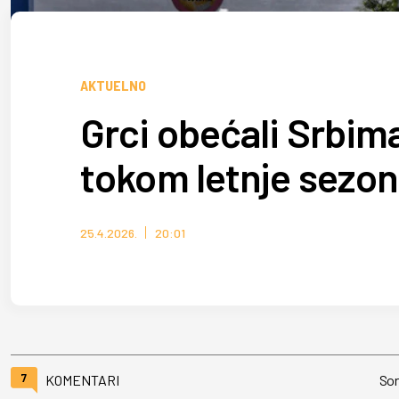
AKTUELNO
Grci obećali Srbim
tokom letnje sezo
25.4.2026.
20:01
7
KOMENTARI
Sor